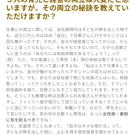
いますが、その両立の秘訣を教えてい
ただけますか？
仕事との両立に関しては、会社員時代は子どもが熱を出した時で
も、迎えに行くのはほぼ「自分」で旦那さんに行かせたことは１
回も無かったです。それが、自分が経営者になってからは、そん
なこと言ってられないし、そもそもできないので、だから旦那さ
んに言うのは「あなたには有給休暇があるでしょう？」って
(笑) ただ、今の風潮として男性（夫）側の有給は取りずらいで
すよね。でも、それって違いますよね。「私は１人で仕事をして
いるから、自分が働かなかったらアギシャンの収入はゼロになっ
てしまう。でも、あなたは会社員で他にも社員さんはいる。有給
取って！」ってケンカをしたこともありました。ただ、そういう
紆余曲折を経て、旦那さんもすごく協力してくれます。それで
も、どうしても無理な時は旦那さんのお母さんが手伝ってくれま
すし、ファミリー皆が協力して成り立っていますね！そうじゃな
いと逆にやっていけないので、有難いです。なので、声を大にし
て言いたいです。世の中の旦那さん男性は、もっと
女性側・妻側
に気を配るべき
ですね！
ただ、反面思うこともあって。「自分はダメな母だな」って。
子どもが熱を出した時に、止むを得ず病児保育を使わせてもらっ