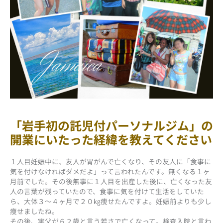
「岩手初の託児付パーソナルジム」の
開業にいたった経緯を教えてください
１人目妊娠中に、友人が胃がんで亡くなり、その友人に「食事に
気を付けなければダメだよ」って言われたんです。無くなる１ヶ
月前でした。その後無事に１人目を出産した後に、亡くなった友
人の言葉が残っていたので、食事に気を付けて生活をしていた
ら、大体３～４ヶ月で２０㎏痩せたんですよ。妊娠前よりも少し
痩せましたね。
その後、実父が６２歳と言う若さで亡くなって。検査入院と言わ