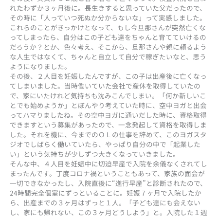
れたわずか３ヶ月後に。長生きすると思っていた父だったので、
その時に「人っていつ死ぬか分からないな」って実感しました。
これらのことがきっかけとなって、もし今旦那さんが突然亡くな
ってしまったら、自分はこの子ども達をちゃんと育てていけるの
だろうか？とか、色々考え、そこから、旦那さんや親に頼るよう
な人生ではなくて、ちゃんと自立して自分で稼ぎたいなと、思う
ようになりました。
その後、２人目を妊娠したんですが、この子は出産後に亡くなっ
てしまいました。当時働いていた会社で産休を取得していたの
で、家にいたけれど気持ちも沈みこんでしまい。「何か新しいこ
とでも始めようか」とぼんやり考えていた時に、空中ヨガと出会
ってハマりましたね。その空中ヨガに通いだした時に、資格取得
できますという募集があったので、一念発起して資格を取得しま
した。それを機に、今までのＯＬの仕事を辞めて、このヨガスタ
ジオでしばらく働いていたら、やっぱり自分の中で「起業した
い」という気持ちが少しずつ大きくなっていきました。
そんな中、４人目を妊娠中に切迫早産で入院を余儀なくされてし
まったんです。丁度コロナ禍ということもあって、家族の面会が
一切できなかったし、入院直後に“進行早産”と診断されたので、
24時間完全個室にずっといることに。妊娠７ヶ月で入院したか
ら、出産までの３ヶ月はずっと１人。「子ども達にも会えない
し、家にも帰れない、この３ヶ月どうしよう」と。入院した１週