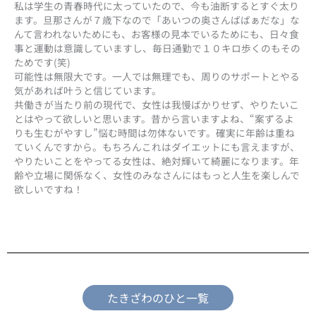
私は学生の青春時代に太っていたので、今も油断するとすぐ太り
ます。旦那さんが７歳下なので「あいつの奥さんばばぁだな」な
んて言われないためにも、お客様の見本でいるためにも、日々食
事と運動は意識していますし、毎日通勤で１０キロ歩くのもその
ためです(笑)
可能性は無限大です。一人では無理でも、周りのサポートとやる
気があれば叶うと信じています。
共働きが当たり前の現代で、女性は我慢ばかりせず、やりたいこ
とはやって欲しいと思います。昔から言いますよね、“案ずるよ
りも生むがやすし”悩む時間は勿体ないです。確実に年齢は重ね
ていくんですから。もちろんこれはダイエットにも言えますが、
やりたいことをやってる女性は、絶対輝いて綺麗になります。年
齢や立場に関係なく、女性のみなさんにはもっと人生を楽しんで
欲しいですね！
たきざわのひと一覧