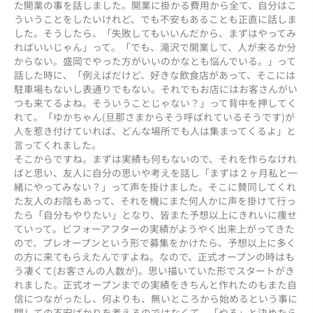
た開業の事を話しました。開業に掛かる費用から全て、自分はこ
ういうことをしたいけれど、でも不安もあることも正直に話しま
した。そうしたら、「失敗してもいいんだから、まずはやってみ
ればいいじゃん」って。「でも、滝沢で開業して、人が来るか分
からない。盛岡でやった方がいいのかなとも悩んでいる。」って
話した時に、「例えばだけど、好きな飲食店があって、そこには
駐車場もないし表通りでもない。それでもお店にはお客さんがい
つも来てるよね。そういうことじゃない？」って背中を押してく
れて。「ゆかちゃん(旦那さまからそう呼ばれているそうです)が
人を惹き付けていれば、どんな場所でも人は集まってくるよ」と
言ってくれました。
そこからですね。まずは実績も何もないので、それを作らなけれ
ばと思い、友人に自分の思いや考えを話し「まずは２ヶ月私と一
緒にやってみない？」って声を掛けました。そこに賛同してくれ
た友人のお陰もあって、それを機にまた何人かに声を掛けて行っ
たら「自分もやりたい」となり、皆また予想以上にきれいに痩せ
ていって。ビフォーアフターの実績がようやく出来上がってきた
ので、プレオープンという形で募集をかけたら、予想以上に多く
の方に来てもらえたんですよね。なので、正式オープンの時はも
う凄くて(お客さんの人数が)。思い描いていた形でスタートがき
れました。正式オープンまでの実績をきちんと作れたのもまた自
信につながったし、何よりも、無いところから始めるという事に
関しての不安ばかりを考えるのではなくて、「やる」と決めたら