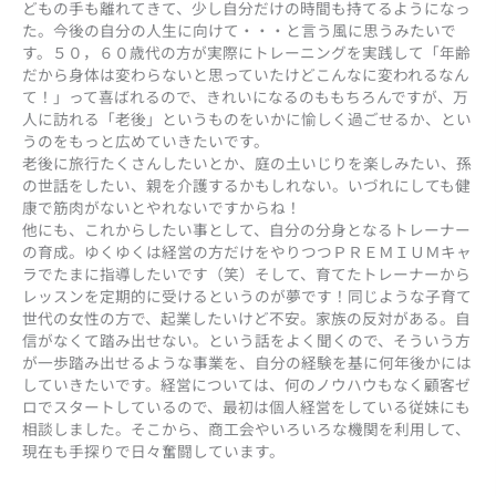
どもの手も離れてきて、少し自分だけの時間も持てるようになっ
た。今後の自分の人生に向けて・・・と言う風に思うみたいで
す。５０，６０歳代の方が実際にトレーニングを実践して「年齢
だから身体は変わらないと思っていたけどこんなに変われるなん
て！」って喜ばれるので、きれいになるのももちろんですが、万
人に訪れる「老後」というものをいかに愉しく過ごせるか、とい
うのをもっと広めていきたいです。
老後に旅行たくさんしたいとか、庭の土いじりを楽しみたい、孫
の世話をしたい、親を介護するかもしれない。いづれにしても健
康で筋肉がないとやれないですからね！
他にも、これからしたい事として、自分の分身となるトレーナー
の育成。ゆくゆくは経営の方だけをやりつつＰＲＥＭＩＵＭキャ
ラでたまに指導したいです（笑）そして、育てたトレーナーから
レッスンを定期的に受けるというのが夢です！同じような子育て
世代の女性の方で、起業したいけど不安。家族の反対がある。自
信がなくて踏み出せない。という話をよく聞くので、そういう方
が一歩踏み出せるような事業を、自分の経験を基に何年後かには
していきたいです。経営については、何のノウハウもなく顧客ゼ
ロでスタートしているので、最初は個人経営をしている従妹にも
相談しました。そこから、商工会やいろいろな機関を利用して、
現在も手探りで日々奮闘しています。