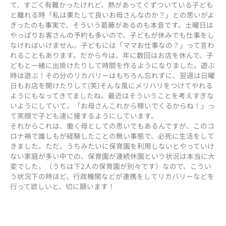
て、すごく有難かったけれど、熱があってぐずついている子ども
と離れる時「私は果たして良いお母さんなのか？」との思いがよ
ぎったのも事実で、そういう葛藤があるのも本音です。土曜日は
やっぱりお客さんの予約も多いので、子どもが休みでも仕事をし
なければいけません。子どもには「ママお仕事なの？」って言わ
れることもあります。だから今は、年に数回はお店を休んで、子
どもと一緒に出掛けたりして時間を作るようになりました。遊ぶ
時は遊ぶ！その分のリカバリーはもちろん忘れずに、翌週は日曜
日もお店を開けたりして(笑)そんな風にメリハリをつけてやれる
ようにもなってきてましたね。最近はそういうことを考えすぎな
いようにしていて。「お母さんこれから稼いでくるからね！」っ
て笑顔で子ども達に接するようにしています。
それからこれは、働く母としての思いでもあるんですが、このコ
ロナ禍で誰しもが経験したことの無い事態で、必死に生活をして
きました。ただ、うちみたいに保育園を利用しないとやっていけ
ない家庭が多い中での、保育園が連続休園という状況は本当に大
変でした。（うちは下2人の保育園が別々です）なので、こうい
う状況下の時ほど、行政機関などが連携をしてリカバリーなどを
行って欲しいと、切に願います！