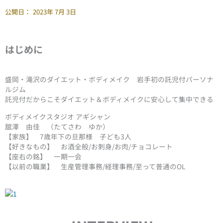
公開日：
2023年 7月 3日
はじめに
盛岡・滝沢のダイエット・ボディメイク 岩手初の託児付パーソナ
ルジム
託児付だからこそダイエット＆ボディメイクに安心して集中できる
ボディメイクスタジオ アギシャン
舘澤 由佳 （たてさわ ゆか）
【家族】 7歳年下の旦那様 子ども3人
【好きなもの】 お酒全般/お刺身/お肉/チョコレート
【座右の銘】 一期一会
【以前の職業】 生産管理事務/経理事務/至って普通のOL