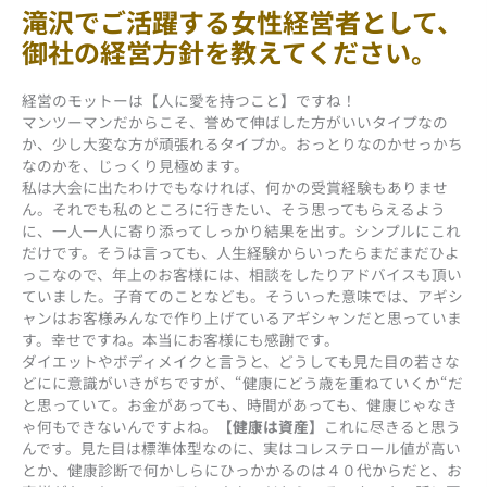
滝沢でご活躍する女性経営者として、
御社の経営方針を教えてください。
経営のモットーは【人に愛を持つこと】ですね！
マンツーマンだからこそ、誉めて伸ばした方がいいタイプなの
か、少し大変な方が頑張れるタイプか。おっとりなのかせっかち
なのかを、じっくり見極めます。
私は大会に出たわけでもなければ、何かの受賞経験もありませ
ん。それでも私のところに行きたい、そう思ってもらえるよう
に、一人一人に寄り添ってしっかり結果を出す。シンプルにこれ
だけです。そうは言っても、人生経験からいったらまだまだひよ
っこなので、年上のお客様には、相談をしたりアドバイスも頂い
ていました。子育てのことなども。そういった意味では、アギシ
ャンはお客様みんなで作り上げているアギシャンだと思っていま
す。幸せですね。本当にお客様にも感謝です。
ダイエットやボディメイクと言うと、どうしても見た目の若さな
どにに意識がいきがちですが、“健康にどう歳を重ねていくか“だ
と思っていて。お金があっても、時間があっても、健康じゃなき
ゃ何もできないんですよね。
【健康は資産】
これに尽きると思う
んです。見た目は標準体型なのに、実はコレステロール値が高い
とか、健康診断で何かしらにひっかかるのは４０代からだと、お