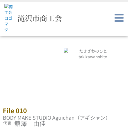
内
容
を
滝沢市商工会
ス
キ
ッ
プ
File 010
BODY MAKE STUDIO Aguichan（アギシ
ャン）
舘澤 由佳
File 010
BODY MAKE STUDIO Aguichan（アギシャン）
舘澤 由佳
代表