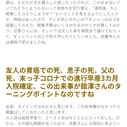
間は、ただただ泣き暮らした感じだったけれど、このまま泣いて
いてもどうしようもないって気持ちを切り替え、“退院後、もし
開業したらどうしようか？”ということを考えるようにしたんで
す。時間はあったので、ＰＣ片手に今のこのアギシャンのロゴを
試案してみたり、開業予算はいくらかかるのかとか計算してみた
り。旦那さんには、ネットで注文した本を病院まで届けてもらっ
て、ずっとベットの上で色々学んだりしていました。栄養学とか
は病院で学びましたね。
友人の胃癌での死、息子の死、父の
死、末っ子コロナでの進行早産3カ月
入院確定、この出来事が舘澤さんのタ
ーニングポイントなのですね
全部、タイミングなのかなと思います。この出来事がなかったら
開業はしていなかったと思います。
４人目は結局早産で、２～３ヶ月はＮＩＣＵに入ってました。だ
から、その間も時間があったので、旦那さんに入院中に考えてい