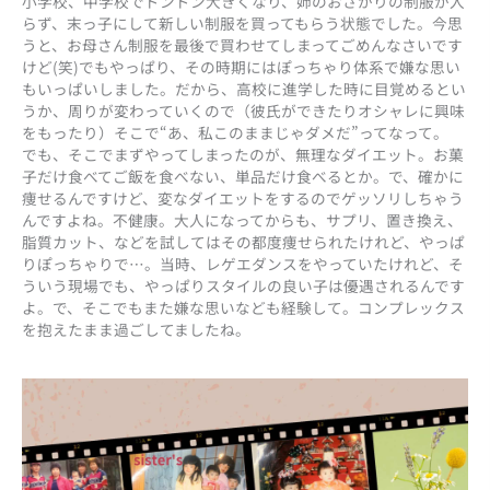
小学校、中学校でドンドン大きくなり、姉のおさがりの制服が入
らず、末っ子にして新しい制服を買ってもらう状態でした。今思
うと、お母さん制服を最後で買わせてしまってごめんなさいです
けど(笑)でもやっぱり、その時期にはぽっちゃり体系で嫌な思い
もいっぱいしました。だから、高校に進学した時に目覚めるとい
うか、周りが変わっていくので（彼氏ができたりオシャレに興味
をもったり）そこで“あ、私このままじゃダメだ”ってなって。
でも、そこでまずやってしまったのが、無理なダイエット。お菓
子だけ食べてご飯を食べない、単品だけ食べるとか。で、確かに
痩せるんですけど、変なダイエットをするのでゲッソリしちゃう
んですよね。不健康。大人になってからも、サプリ、置き換え、
脂質カット、などを試してはその都度痩せられたけれど、やっぱ
りぽっちゃりで…。当時、レゲエダンスをやっていたけれど、そ
ういう現場でも、やっぱりスタイルの良い子は優遇されるんです
よ。で、そこでもまた嫌な思いなども経験して。コンプレックス
を抱えたまま過ごしてましたね。