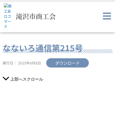
内
容
を
滝沢市商工会
ス
キ
ッ
プ
なないろ通信第215号
ダウンロード
発行日：
2025年8月8日