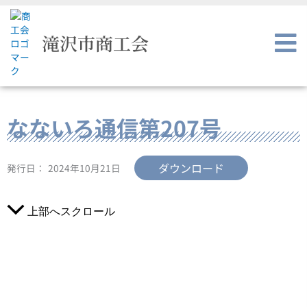
内
容
を
滝沢市商工会
ス
キ
ッ
プ
なないろ通信第207号
ダウンロード
発行日：
2024年10月21日