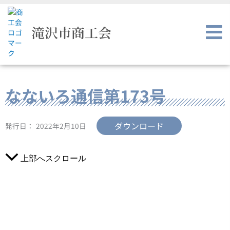
内
容
を
滝沢市商工会
ス
キ
ッ
プ
なないろ通信第173号
ダウンロード
発行日：
2022年2月10日