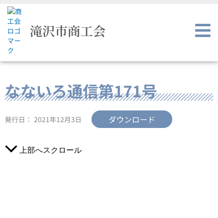
内
容
を
滝沢市商工会
ス
キ
ッ
プ
なないろ通信第171号
ダウンロード
発行日：
2021年12月3日