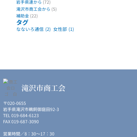
岩手県連から
(72)
滝沢市商工会から
(5)
補助金
(22)
タグ
なないろ通信
(2)
女性部
(1)
滝沢市商工会
〒020-0655
岩手県滝沢市鵜飼御庭田92-3
TEL 019-684-6123
FAX 019-687-3090
営業時間／8：30〜17：30