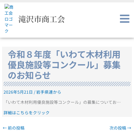
内
容
を
滝沢市商工会
ス
キ
ッ
プ
令和８年度「いわて木材利用
優良施設等コンクール」募集
のお知らせ
2026年5月21日
/
岩手県連から
「いわて木材利用優良施設等コンクール」の募集についてお…
詳細はこちらをクリック
←
前の投稿
次の投稿
→