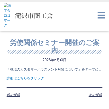
内
容
を
滝沢市商工会
ス
キ
ッ
プ
労使関係セミナー開催のご案
内
2026年5月10日
「職場のカスタマーハラスメント対策について」をテーマに…
詳細はこちらをクリック
前の投稿
次の投稿