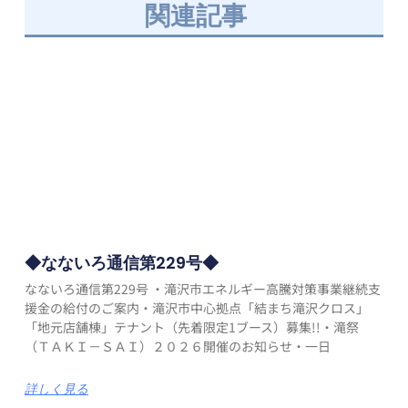
関連記事
◆なないろ通信第229号◆
なないろ通信第229号 ・滝沢市エネルギー高騰対策事業継続支
援金の給付のご案内・滝沢市中心拠点「結まち滝沢クロス」
「地元店舗棟」テナント（先着限定1ブース）募集!!・滝祭
（ＴＡＫＩ－ＳＡＩ）２０２６開催のお知らせ・一日
詳しく見る