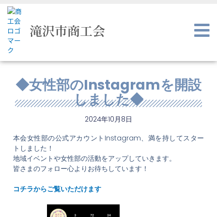
内
容
を
滝沢市商工会
ス
キ
ッ
プ
◆女性部のInstagramを開設
しました◆
2024年10月8日
本会女性部の公式アカウントInstagram、満を持してスター
トしました！
地域イベントや女性部の活動をアップしていきます。
皆さまのフォロー心よりお待ちしています！
コチラからご覧いただけます